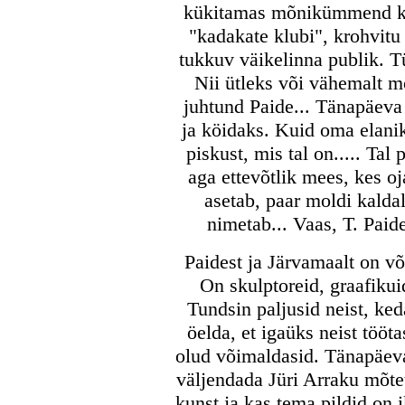
kükitamas mõnikümmend kas
"kadakate klubi", krohvitu
tukkuv väikelinna publik. T
Nii ütleks või vähemalt m
juhtund Paide... Tänapäeva
ja köidaks. Kuid oma elanik
piskust, mis tal on..... Tal
aga ettevõtlik mees, kes oj
asetab, paar moldi kalda
nimetab... Vaas, T. Paid
Paidest ja Järvamaalt on võ
On skulptoreid, graafikui
Tundsin paljusid neist, ke
öelda, et igaüks neist tööta
olud võimaldasid. Tänapäeva
väljendada Jüri Arraku mõtet
kunst ja kas tema pildid on 