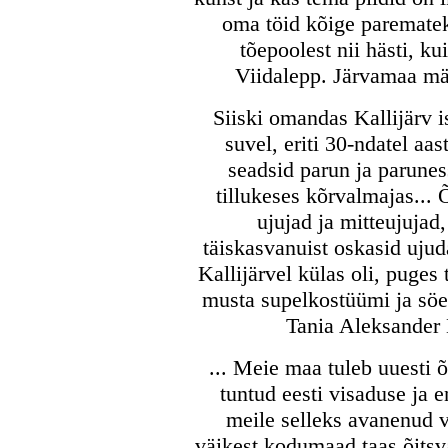
oma töid kõige parematek
tõepoolest nii hästi, k
Viidalepp. Järvamaa mäl
Siiski omandas Kallijärv i
suvel, eriti 30-ndatel aas
seadsid parun ja parunes
tillukeses kõrvalmajas...
ujujad ja mitteujujad
täiskasvanuist oskasid ujud
Kallijärvel külas oli, puges
musta supelkostüümi ja sö
Tania Aleksander 
... Meie maa tuleb uuesti õ
tuntud eesti visaduse ja 
meile selleks avanenud 
väikest kodumaad taas õitsv