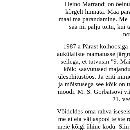
Heino Marrandi on öelnu
kõrgelt hinnata. Maa par
maailma parandamine. Me kõ
saa nii palju toitu, kui 
no
1987 a Pärast kolhoosiga 
aukülaliste raamatusse järg
sellega, et tutvusin "9. M
kõik: saavutused majanduse
ülesehitustöös. Ja eriti ini
ja mõistusega see kõik on t
moodi. M. S. Gorbatsovi vi
21. ve
Võideldes oma rahva iseseis
me ei ela väljaspool teiste 
meie kõigi ühine kodu. Siin