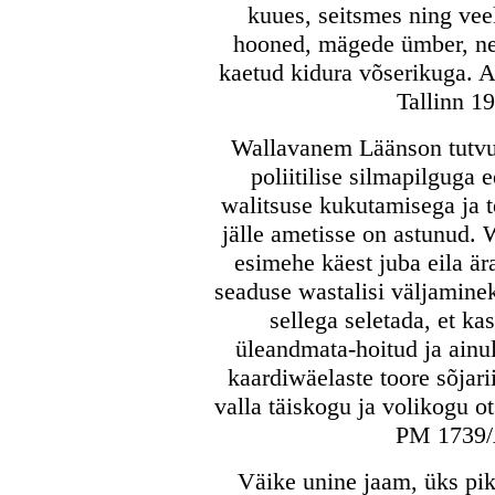
kuues, seitsmes ning vee
hooned, mägede ümber, nen
kaetud kidura võserikuga. A
Tallinn 19
Wallavanem Läänson tutvu
poliitilise silmapilguga 
walitsuse kukutamisega ja te
jälle ametisse on astunud. 
esimehe käest juba eila är
seaduse wastalisi väljaminek
sellega seletada, et k
üleandmata-hoitud ja ainul
kaardiwäelaste toore sõjar
valla täiskogu ja volikogu o
PM 1739/
Väike unine jaam, üks pikk