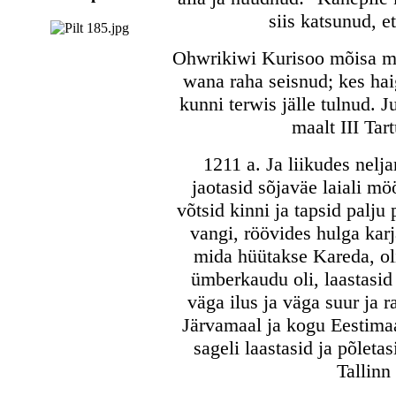
siis katsunud, 
Ohwrikiwi Kurisoo mõisa met
wana raha seisnud; kes haig
kunni terwis jälle tulnud. 
maalt III Tar
1211 a. Ja liikudes nelj
jaotasid sõjaväe laiali mö
võtsid kinni ja tapsid palju 
vangi, röövides hulga karj
mida hüütakse Kareda, ol
ümberkaudu oli, laastasid 
väga ilus ja väga suur ja 
Järvamaal ja kogu Eestima
sageli laastasid ja põleta
Tallinn