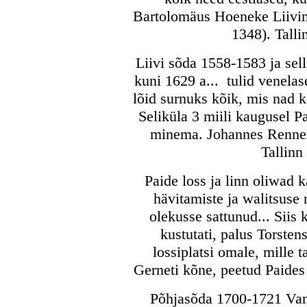
Bartolomäus Hoeneke Liivi
1348). Talli
Liivi sõda 1558-1583 ja sel
kuni 1629 a... tulid venelas
lõid surnuks kõik, mis nad kä
Seliküla 3 miili kaugusel Pa
minema. Johannes Renner
Tallinn
Paide loss ja linn oliwad 
hävitamiste ja walitsuse
olekusse sattunud... Siis 
kustutati, palus Torste
lossiplatsi omale, mille 
Gerneti kõne, peetud Paides 
Põhjasõda 1700-1721 Vana