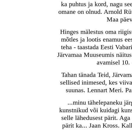
ka puhtus ja kord, nagu see
omane on olnud. Arnold Rüüt
Maa päeva
Hinges mälestus oma riigist,
mõtles ja lootis enamus ees
teha - taastada Eesti Vaba
Järvamaa Muuseumis näituse 
avamisel 10. 
Tahan tänada Teid, Järvama
sellised inimesed, kes vii
suunas. Lennart Meri. Pai
...minu tähelepaneku jär
kunstnikud või kuidagi kuns
selle lähedusest pärit. Ag
pärit ka... Jaan Kross. Kal