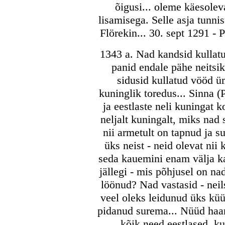
õigusi... oleme käesolev
lisamisega. Selle asja tunni
Flörekin... 30. sept 1291 - 
1343 a. Nad kandsid kullatu
panid endale pähe neitsik
sidusid kullatud vööd ü
kuninglik toredus... Sinna (
ja eestlaste neli kuningat 
neljalt kuningalt, miks nad 
nii armetult on tapnud ja s
üks neist - neid olevat nii
seda kauemini enam välja ka
jällegi - mis põhjusel on n
löönud? Nad vastasid - neils
veel oleks leidunud üks küü
pidanud surema... Nüüd haara
kõik need eestlased, ku