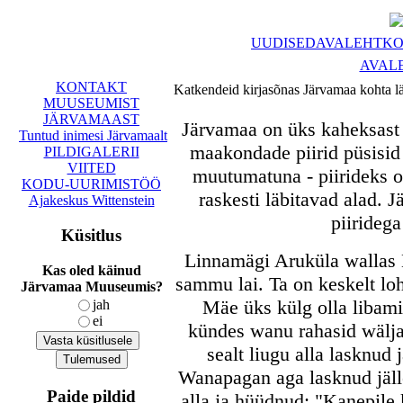
UUDISED
AVALEHT
KO
AVAL
KONTAKT
Katkendeid kirjasõnas Järvamaa kohta lä
MUUSEUMIST
JÄRVAMAAST
Järvamaa on üks kaheksast 
Tuntud inimesi Järvamaalt
maakondade piirid püsisid 
PILDIGALERII
VIITED
muutumatuna - piirideks ol
KODU-UURIMISTÖÖ
raskesti läbitavad alad. 
Ajakeskus Wittenstein
piiridega
Küsitlus
Linnamägi Aruküla wallas 
Kas oled käinud
sammu lai. Ta on keskelt l
Järvamaa Muuseumis?
Mäe üks külg olla libamis
jah
ei
kündes wanu rahasid wälja
sealt liugu alla lasknud
Wanapagan aga lasknud jälle
Paide pildid
alla ja hüüdnud: "Kanepile 