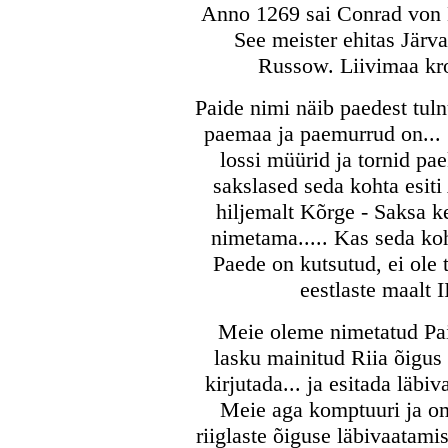
Anno 1269 sai Conrad von 
See meister ehitas Järva
Russow. Liivimaa kro
Paide nimi näib paedest tuln
paemaa ja paemurrud on...
lossi müürid ja tornid pa
sakslased seda kohta esiti
hiljemalt Kõrge - Saksa k
nimetama..... Kas seda koh
Paede on kutsutud, ei ole 
eestlaste maalt I
Meie oleme nimetatud Pai
lasku mainitud Riia õigus
kirjutada... ja esitada läb
Meie aga komptuuri ja o
riiglaste õiguse läbivaatami