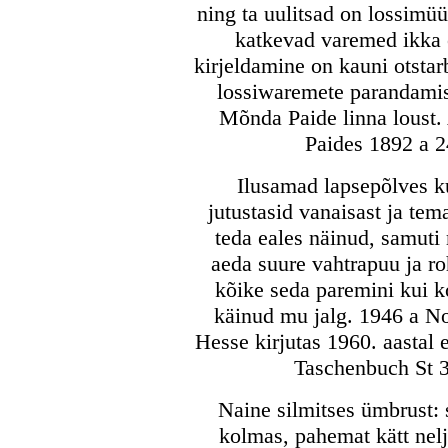
ning ta uulitsad on lossimüü
katkevad varemed ikka
kirjeldamine on kauni otstar
lossiwaremete parandamis
Mõnda Paide linna loust.
Paides 1892 a 24
Ilusamad lapsepõlves ku
jutustasid vanaisast ja te
teda eales näinud, samuti
aeda suure vahtrapuu ja ro
kõike seda paremini kui k
käinud mu jalg. 1946 a N
Hesse kirjutas 1960. aastal
Taschenbuch St 3
Naine silmitses ümbrust: 
kolmas, pahemat kätt nelj