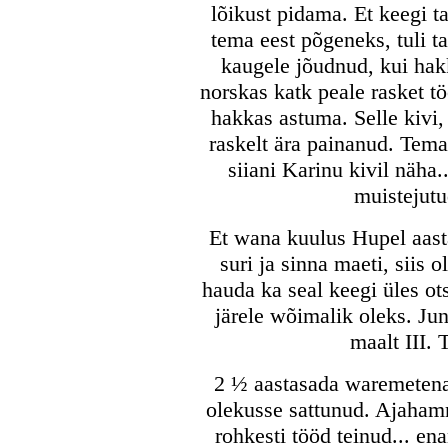
lõikust pidama. Et keegi ta
tema eest põgeneks, tuli t
kaugele jõudnud, kui hak
norskas katk peale rasket tö
hakkas astuma. Selle kivi,
raskelt ära painanud. Tema 
siiani Karinu kivil näha.
muistejutu
Et wana kuulus Hupel aasta
suri ja sinna maeti, siis 
hauda ka seal keegi üles ot
järele wõimalik oleks. Jun
maalt III. 
2 ½ aastasada waremetena 
olekusse sattunud. Ajahamm
rohkesti tööd teinud... en