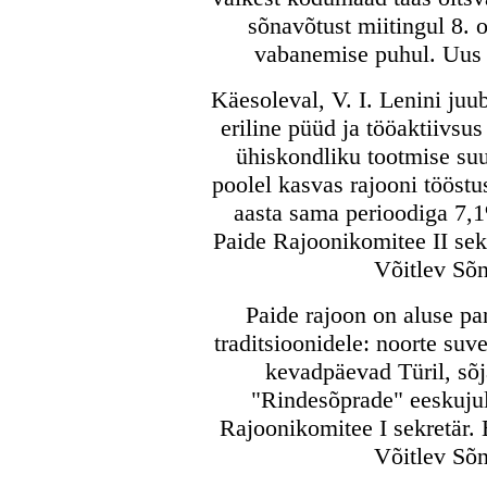
sõnavõtust miitingul 8. 
vabanemise puhul. Uus 
Käesoleval, V. I. Lenini juub
eriline püüd ja tööaktiivsu
ühiskondliku tootmise suu
poolel kasvas rajooni tööst
aasta sama perioodiga 7,
Paide Rajoonikomitee II sekr
Võitlev Sõn
Paide rajoon on aluse p
traditsioonidele: noorte suv
kevadpäevad Türil, sõj
"Rindesõprade" eeskuju
Rajoonikomitee I sekretär.
Võitlev Sõn